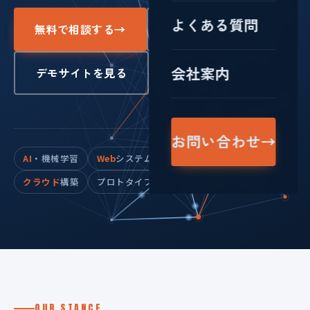
よくある質問
無料で相談する
→
サービスを見る
会社案内
デモサイトを見る
お問い合わせ
→
AI
・機械学習
Web
システム
スマホ
アプリ
クラウド
構築
プロトタイプ駆動
ワンストップ内製
OUR STANCE