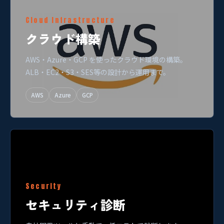
Cloud Infrastructure
クラウド構築
AWS・Azure・GCP を使ったクラウド環境の構築。
ALB・EC2・S3・SES等の設計から運用まで。
AWS
Azure
GCP
Security
セキュリティ診断