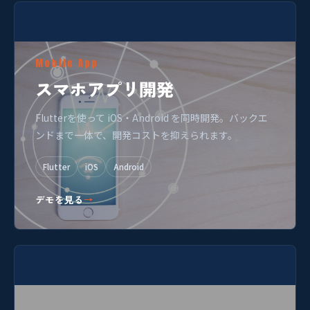
Mobile App
スマホアプリ開発
Flutterを使って iOS・Android を同時開発。バックエ
ンドまで一体で、開発コストを抑えられます。
Flutter
iOS
Android
デモを見る
→