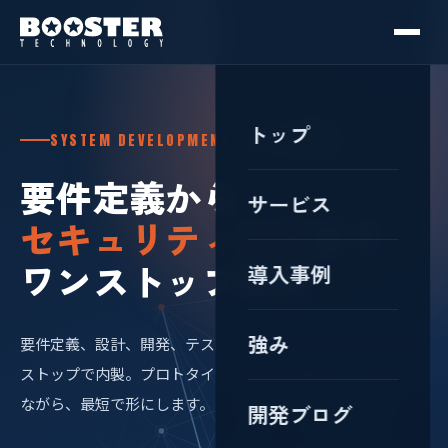
トップ
SYSTEM DEVELOPMENT・神奈川/川崎
要件定義から
サービス
セキュリティ診断
まで
ワンストップ開発
導入事例
強み
要件定義、設計、開発、テスト、セキュリティ診断までワン
ストップで内製。プロトタイプを作成し認識のズレをなくし
ながら、最短で形にします。
開発ブログ