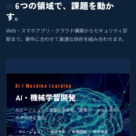
6つの領域で、課題を動か
02
す。
Web・スマホアプリ・クラウド構築からセキュリティ診
断まで。要件に合わせて最適な技術を組み合わせます。
AI / Machine Learning
AI・機械学習開発
AIエージェントで業務の効率化。数値データから未来
の予測値を推定。
AIエージェント
回帰予測
画像認識
物体検出